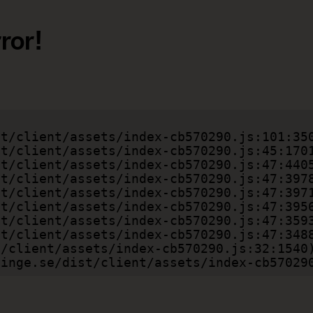
ror!
gsvinge.se/dist/client/assets/index-cb57029