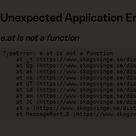
Unexpected Application Er
e.at is not a function
TypeError: e.at is not a function

    at _t (https://www.skogsvinge.se/dist/client/assets/index-cb570290.js:101:35094)

    at Og (https://www.skogsvinge.se/dist/client/assets/index-cb570290.js:45:17017)

    at ak (https://www.skogsvinge.se/dist/client/assets/index-cb570290.js:47:44055)

    at nk (https://www.skogsvinge.se/dist/client/assets/index-cb570290.js:47:39787)

    at UT (https://www.skogsvinge.se/dist/client/assets/index-cb570290.js:47:39715)

    at id (https://www.skogsvinge.se/dist/client/assets/index-cb570290.js:47:39568)

    at am (https://www.skogsvinge.se/dist/client/assets/index-cb570290.js:47:35933)

    at JC (https://www.skogsvinge.se/dist/client/assets/index-cb570290.js:47:34882)

    at x (https://www.skogsvinge.se/dist/client/assets/index-cb570290.js:32:1540)

    at MessagePort.D (https://www.sko