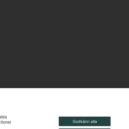
alda
Godkänn alla
ktioner