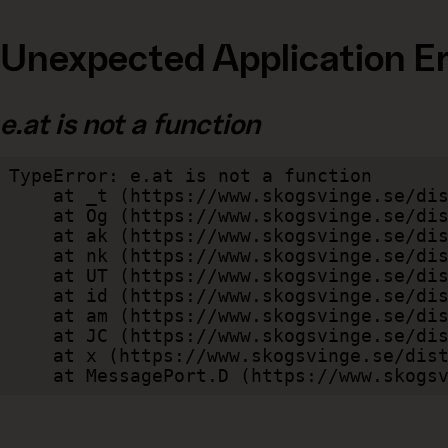
Unexpected Application Er
e.at is not a function
TypeError: e.at is not a function

    at _t (https://www.skogsvinge.se/dist/client/assets/index-cb570290.js:101:35094)

    at Og (https://www.skogsvinge.se/dist/client/assets/index-cb570290.js:45:17017)

    at ak (https://www.skogsvinge.se/dist/client/assets/index-cb570290.js:47:44055)

    at nk (https://www.skogsvinge.se/dist/client/assets/index-cb570290.js:47:39787)

    at UT (https://www.skogsvinge.se/dist/client/assets/index-cb570290.js:47:39715)

    at id (https://www.skogsvinge.se/dist/client/assets/index-cb570290.js:47:39568)

    at am (https://www.skogsvinge.se/dist/client/assets/index-cb570290.js:47:35933)

    at JC (https://www.skogsvinge.se/dist/client/assets/index-cb570290.js:47:34882)

    at x (https://www.skogsvinge.se/dist/client/assets/index-cb570290.js:32:1540)

    at MessagePort.D (https://www.sko