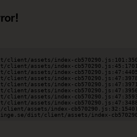
ror!
gsvinge.se/dist/client/assets/index-cb57029