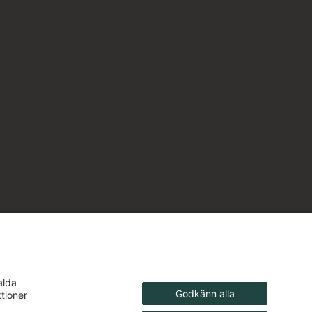
alda
Godkänn alla
ktioner